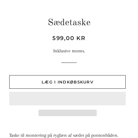
Sædetaske
Normalpris
Udsalgspris
599,00 KR
Inklusive moms.
LÆG I INDKØBSKURV
Taske til montering på ryglæn af sædet på pontonbåden.