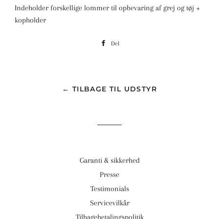
Indeholder forskellige lommer til opbevaring af grej og tøj +
kopholder
Del
Del
på
Facebook
← TILBAGE TIL UDSTYR
Garanti & sikkerhed
Presse
Testimonials
Servicevilkår
Tilbagebetalingspolitik