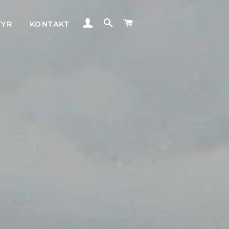
LOG IND
SØG
INDKØBSKURV
TYR
KONTAKT